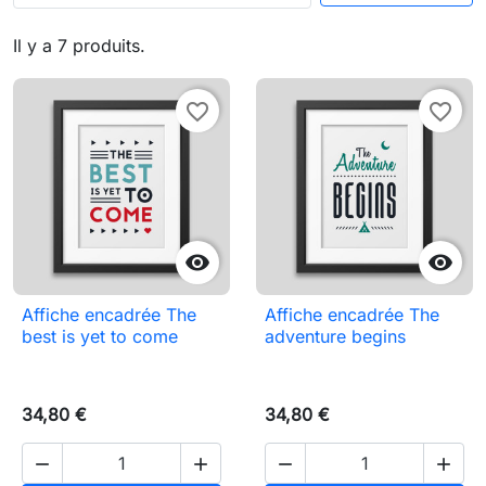
Il y a 7 produits.
favorite_border
favorite_border


Affiche encadrée The
Affiche encadrée The
best is yet to come
adventure begins
34,80 €
34,80 €



