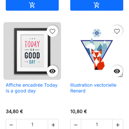
Ajouter au panier
Ajouter au pa


favorite_border
favorite_border


Affiche encadrée Today
Illustration vectorielle
is a good day
Renard
34,80 €
10,80 €



