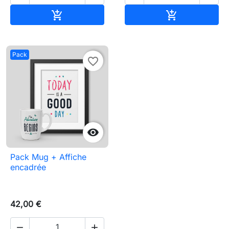
Ajouter au panier
Ajouter au pa


Pack
favorite_border

Pack Mug + Affiche
encadrée
42,00 €

