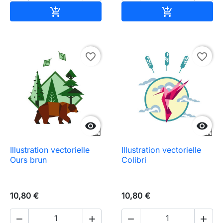
Ajouter au panier
Ajouter au pa


favorite_border
favorite_border


Illustration vectorielle
Illustration vectorielle
Ours brun
Colibri
10,80 €
10,80 €



