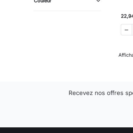
Couleur
22,9

Affich
Recevez nos offres sp