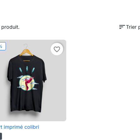
sort
1 produit.
Trier 
%
favorite_border
rt imprimé colibri

Aperçu rapide