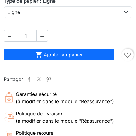
Type de papier : Ligné



Ajouter au panier
favorite_border
Partager
Garanties sécurité
(à modifier dans le module "Réassurance")
Politique de livraison
(à modifier dans le module "Réassurance")
Politique retours