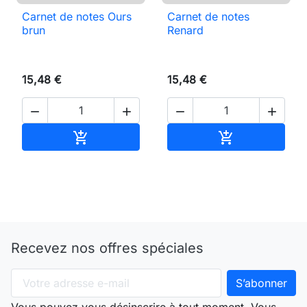
Carnet de notes Ours
Carnet de notes
brun
Renard
15,48 €
15,48 €




Ajouter au panier
Ajouter au pan


Recevez nos offres spéciales
Vous pouvez vous désinscrire à tout moment. Vous